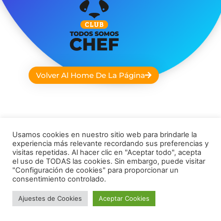
Volver Al Home De La Página
Usamos cookies en nuestro sitio web para brindarle la
INSTAGRAM
FACEBOOK
experiencia más relevante recordando sus preferencias y
Osoji Robotics ® 2026
visitas repetidas. Al hacer clic en "Aceptar todo", acepta
YOUTUBE
el uso de TODAS las cookies. Sin embargo, puede visitar
"Configuración de cookies" para proporcionar un
consentimiento controlado.
Ajuestes de Cookies
Aceptar Cookies