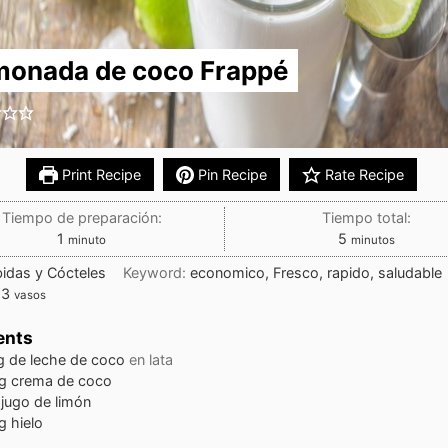
monada de coco Frappé
Print Recipe
Pin Recipe
Rate Recipe
Tiempo de preparación:
Tiempo total:
1
5
minuto
minutos
idas y Cócteles
Keyword:
economico, Fresco, rapido, saludable
:
3
vasos
ents
g
de leche de coco
en lata
g
crema de coco
jugo de limón
g
hielo