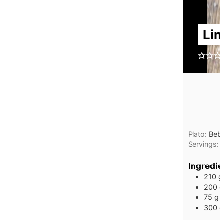
Li
Plato:
Beb
Servings
Ingredi
210
200
75
g
300