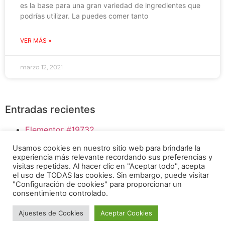
es la base para una gran variedad de ingredientes que
podrías utilizar. La puedes comer tanto
VER MÁS »
marzo 12, 2021
Entradas recientes
Elementor #19732
Bloody Mary
Usamos cookies en nuestro sitio web para brindarle la
HUMMUS DE GARBANZO
experiencia más relevante recordando sus preferencias y
SI LE DAS PAPILLAS A TÚ BEBÉ, ESTO TE
visitas repetidas. Al hacer clic en "Aceptar todo", acepta
el uso de TODAS las cookies. Sin embargo, puede visitar
INTERESA
"Configuración de cookies" para proporcionar un
BENEFICIOS DE COCINAR SIN GRASA
consentimiento controlado.
INSTAGRAM
FACEBOOK
Ajuestes de Cookies
Aceptar Cookies
Osoji Robotics ® 2026
YOUTUBE