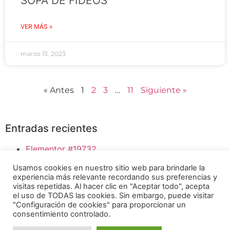
SOPA DE FIDEOS
VER MÁS »
marzo 13, 2023
« Antes
1
2
3
…
11
Siguiente »
Entradas recientes
Elementor #19732
Bloody Mary
Usamos cookies en nuestro sitio web para brindarle la
HUMMUS DE GARBANZO
experiencia más relevante recordando sus preferencias y
SI LE DAS PAPILLAS A TÚ BEBÉ, ESTO TE
visitas repetidas. Al hacer clic en "Aceptar todo", acepta
el uso de TODAS las cookies. Sin embargo, puede visitar
INTERESA
"Configuración de cookies" para proporcionar un
BENEFICIOS DE COCINAR SIN GRASA
consentimiento controlado.