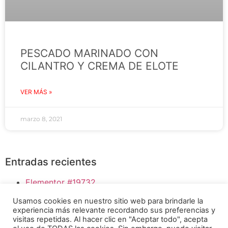
PESCADO MARINADO CON
CILANTRO Y CREMA DE ELOTE
VER MÁS »
marzo 8, 2021
Entradas recientes
Elementor #19732
Bloody Mary
Usamos cookies en nuestro sitio web para brindarle la
HUMMUS DE GARBANZO
experiencia más relevante recordando sus preferencias y
SI LE DAS PAPILLAS A TÚ BEBÉ, ESTO TE
visitas repetidas. Al hacer clic en "Aceptar todo", acepta