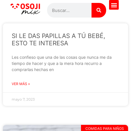
¿Quieres saber más?
Todas las recetas
Pregúntale al Chef
SI LE DAS PAPILLAS A TÚ BEBÉ,
ESTO TE INTERESA
Les confieso que una de las cosas que nunca me da
tiempo de hacer y que a la mera hora recurro a
comprarlas hechas en
VER MÁS »
mayo 7, 2023
COMIDAS PARA NIÑOS