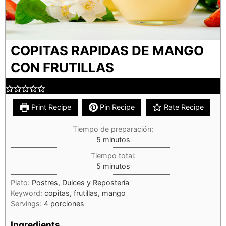
COPITAS RAPIDAS DE MANGO
CON FRUTILLAS
Print Recipe
Pin Recipe
Rate Recipe
Tiempo de preparación:
5
minutos
Tiempo total:
5
minutos
Plato:
Postres, Dulces y Repostería
Keyword:
copitas, frutillas, mango
Servings:
4
porciones
Ingredients