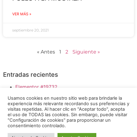
VER MÁS »
septiembre 20, 2021
« Antes
1
2
Siguiente »
Entradas recientes
Elementor #19732
Bloody Mary
Usamos cookies en nuestro sitio web para brindarle la
HUMMUS DE GARBANZO
experiencia más relevante recordando sus preferencias y
SI LE DAS PAPILLAS A TÚ BEBÉ, ESTO TE
visitas repetidas. Al hacer clic en "Aceptar todo", acepta
el uso de TODAS las cookies. Sin embargo, puede visitar
INTERESA
"Configuración de cookies" para proporcionar un
BENEFICIOS DE COCINAR SIN GRASA
consentimiento controlado.
INSTAGRAM
FACEBOOK