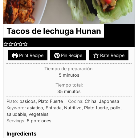
Tacos de lechuga Hunan
Print Recipe
Pin Recipe
Rate Recipe
Tiempo de preparación:
5
minutos
Tiempo total:
35
minutos
Plato:
basicos, Plato Fuerte
Cocina:
China, Japonesa
Keyword:
asiatico, Entrada, Nutritivo, Plato fuerte, pollo,
saludable, vegetales
Servings:
5
porciones
Ingredients