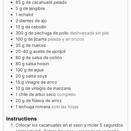
85
g
de cacahuate pelado
5
g
de jengibre
1
echalot
2
dientes de ajo
10
g
de cebollin
300
g
de pechuga de pollo
deshuesada sin piel
100
g
de jícama
pelada y en trozos
35
g
de nueces
20-40
g
aceite de ajonjolí
80
g
de salsa de ostión
80
g
salsa hoisin
100
g
de agua
20
g
salsa soya
15
g
vinagre de arroz
10
g
de vinagre de manzana
1
chile de arbol seco
completo
20
g
de fideos de arroz
1
lechuga romana
solo las hojas
Instructions
Colocar los cacahuates en el vaso y moler 5 segundos