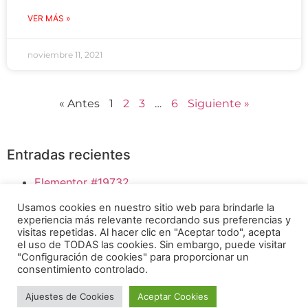
VER MÁS »
noviembre 11, 2021
« Antes
1
2
3
…
6
Siguiente »
Entradas recientes
Elementor #19732
Bloody Mary
Usamos cookies en nuestro sitio web para brindarle la
HUMMUS DE GARBANZO
experiencia más relevante recordando sus preferencias y
SI LE DAS PAPILLAS A TÚ BEBÉ, ESTO TE
visitas repetidas. Al hacer clic en "Aceptar todo", acepta
el uso de TODAS las cookies. Sin embargo, puede visitar
INTERESA
"Configuración de cookies" para proporcionar un
BENEFICIOS DE COCINAR SIN GRASA
consentimiento controlado.
INSTAGRAM
FACEBOOK
Ajuestes de Cookies
Aceptar Cookies
Osoji Robotics ® 2026
YOUTUBE