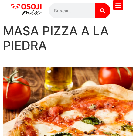
¿Quieres saber más?
Todas las recetas
Pregúntale al Chef
MASA PIZZA A LA
PIEDRA