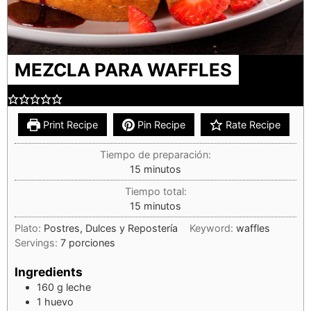
MEZCLA PARA WAFFLES
Print Recipe
Pin Recipe
Rate Recipe
Tiempo de preparación:
15
minutos
Tiempo total:
15
minutos
Plato:
Postres, Dulces y Repostería
Keyword:
waffles
Servings:
7
porciones
Ingredients
160
g
leche
1
huevo