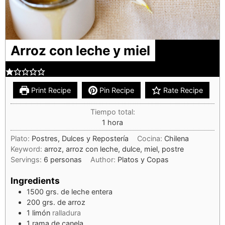
Arroz con leche y miel
Print Recipe
Pin Recipe
Rate Recipe
Tiempo total:
1
hora
Plato:
Postres, Dulces y Repostería
Cocina:
Chilena
Keyword:
arroz, arroz con leche, dulce, miel, postre
Servings:
6
personas
Author:
Platos y Copas
Ingredients
1500
grs.
de leche entera
200
grs.
de arroz
1
limón
ralladura
1
rama de canela