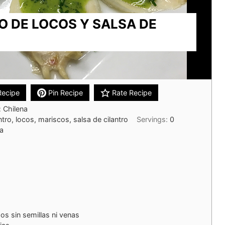
O DE LOCOS Y SALSA DE
Recipe
Pin Recipe
Rate Recipe
:
Chilena
ntro, locos, mariscos, salsa de cilantro
Servings:
0
la
dos sin semillas ni venas