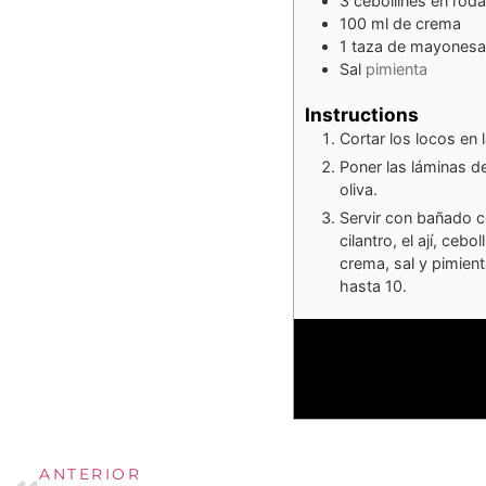
3
cebollines en roda
100
ml
de crema
1
taza de mayonesa
Sal
pimienta
Instructions
Cortar los locos en 
Poner las láminas de
oliva.
Servir con bañado co
cilantro, el ají, ce
crema, sal y pimien
hasta 10.
ANTERIOR