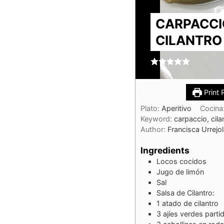
CARPACCI
CILANTRO
Print 
Plato:
Aperitivo
Cocina
Keyword:
carpaccio, cila
Author:
Francisca Urrejo
Ingredients
Locos cocidos
Jugo de limón
Sal
Salsa de Cilantro:
1
atado de cilantro
3
ajíes verdes parti