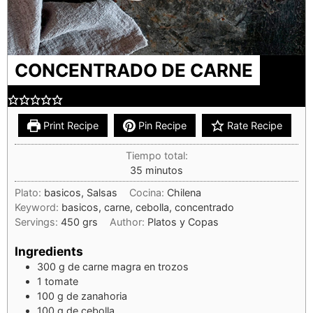
CONCENTRADO DE CARNE
Print Recipe
Pin Recipe
Rate Recipe
Tiempo total:
35
minutos
Plato:
basicos, Salsas
Cocina:
Chilena
Keyword:
basicos, carne, cebolla, concentrado
Servings:
450
grs
Author:
Platos y Copas
Ingredients
300
g
de carne magra en trozos
1
tomate
100
g
de zanahoria
100
g
de cebolla