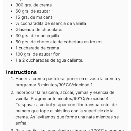
300
grs. de crema
50
grs. de azúcar
15
grs. de maicena
½
cucharadita de esencia de vainilla
Glaseado de chocolate:
30
grs. de mantequilla
60
grs. de chocolate de cobertura en trozos
1
cucharada de crema
100
grs. de azúcar flor
1
a 2 cucharadas de agua caliente.
Instructions
Hacer la crema pastelera: poner en el vaso la crema y
programar 5 minutos/90°C/Velocidad 1
Incorporar la maicena, azúcar, yemas y esencia de
vainilla. Programar 5 minutos/90°C/Velocidad 4.
Traspasar a un bol y tapar con film transparente, de
manera que tope el plástico con la superficie de la
crema. Así evitamos que forme una nata mientras se
enfría.
Para los Éclairs, precaliente el horno a 200°C y prepare