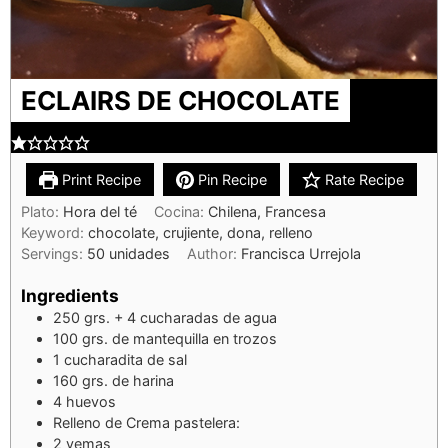
ECLAIRS DE CHOCOLATE
Print Recipe
Pin Recipe
Rate Recipe
Plato:
Hora del té
Cocina:
Chilena, Francesa
Keyword:
chocolate, crujiente, dona, relleno
Servings:
50
unidades
Author:
Francisca Urrejola
Ingredients
250
grs. + 4 cucharadas de agua
100
grs. de mantequilla en trozos
1
cucharadita de sal
160
grs. de harina
4
huevos
Relleno de Crema pastelera:
2
yemas