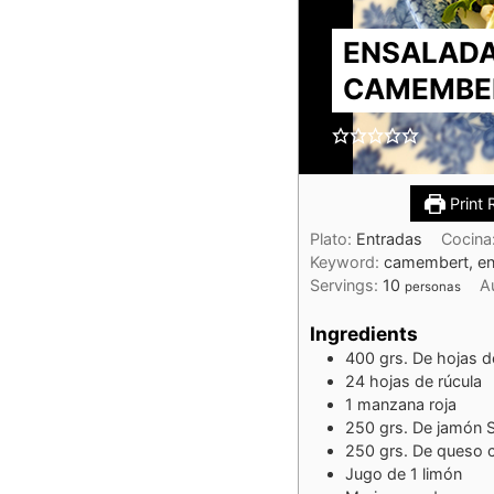
ENSALADA
CAMEMBE
Print 
Plato:
Entradas
Cocina
Keyword:
camembert, ens
Servings:
10
A
personas
Ingredients
400
grs. De hojas d
24
hojas de rúcula
1
manzana roja
250
grs. De jamón 
250
grs. De queso
Jugo de 1 limón