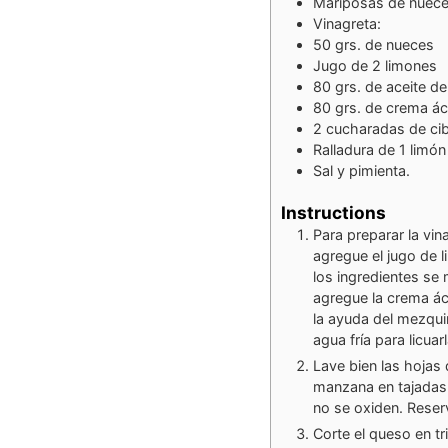
Mariposas de nuece
Vinagreta:
50
grs. de nueces
Jugo de 2 limones
80
grs. de aceite de
80
grs. de crema ác
2
cucharadas de cib
Ralladura de 1 limón
Sal y pimienta.
Instructions
Para preparar la vi
agregue el jugo de l
los ingredientes s
agregue la crema áci
la ayuda del mezqui
agua fría para licuarl
Lave bien las hojas 
manzana en tajadas 
no se oxiden. Reser
Corte el queso en tr