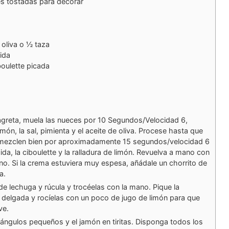
s tostadas para decorar
 oliva o ½ taza
ida
oulette picada
nagreta, muela las nueces por 10 Segundos/Velocidad 6,
imón, la sal, pimienta y el aceite de oliva. Procese hasta que
e mezclen bien por aproximadamente 15 segundos/velocidad 6
da, la ciboulette y la ralladura de limón. Revuelva a mano con
no. Si la crema estuviera muy espesa, añádale un chorrito de
a.
de lechuga y rúcula y trocéelas con la mano. Pique la
delgada y rocíelas con un poco de jugo de limón para que
ve.
iángulos pequeños y el jamón en tiritas. Disponga todos los