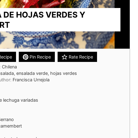
 DE HOJAS VERDES Y
RT
Recipe
Pin Recipe
Rate Recipe
:
Chilena
alada, ensalada verde, hojas verdes
uthor:
Francisca Urrejola
e lechuga variadas
Serrano
 camembert