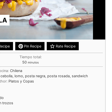
LA
Recipe
Pin Recipe
Rate Recipe
Tiempo total:
50
minutos
ocina:
Chilena
, cebolla, lomo, posta negra, posta rosada, sandwich
thor:
Platos y Copas
do
n trozos