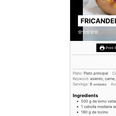
FRICANDE
Print 
Plato:
Plato principal
C
Keyword:
asiento, carne
Servings:
6
Au
unidades
Ingredients
500
g
de lomo veta
1
cebolla mediana e
180
g
de tocino