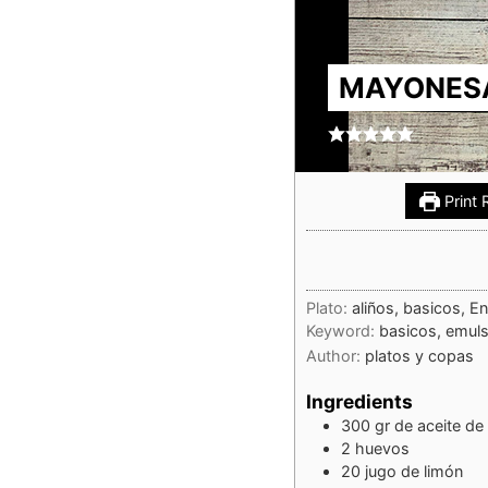
MAYONESA
Print 
Plato:
aliños, basicos, E
Keyword:
basicos, emul
Author:
platos y copas
Ingredients
300
gr
de aceite de 
2
huevos
20
jugo de limón