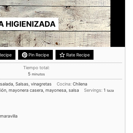
 HIGIENIZADA
Recipe
Pin Recipe
Rate Recipe
Tiempo total:
5
minutos
nsalada, Salsas, vinagretas
Cocina:
Chilena
sión, mayonera casera, mayonesa, salsa
Servings:
1
taza
maravilla