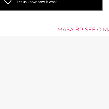
Let us know
how it was!
MASA BRISÉE O M