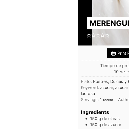
MERENGU
Print 
Tiempo de pre
10
minut
Plato:
Postres, Dulces y 
Keyword:
azucar, azucar 
lactosa
Servings:
1
Auth
receta
Ingredients
150
g
de claras
150
g
de azúcar