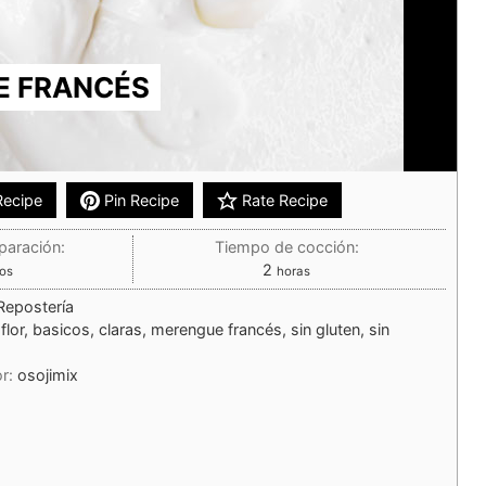
E FRANCÉS
Recipe
Pin Recipe
Rate Recipe
paración:
Tiempo de cocción:
2
os
horas
Repostería
flor, basicos, claras, merengue francés, sin gluten, sin
or:
osojimix