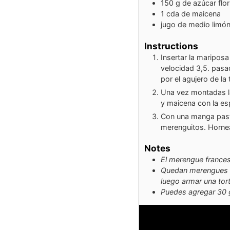
150
g
de azúcar flor
1
cda
de maicena
jugo de medio limó
Instructions
Insertar la mariposa
velocidad 3,5. pasa
por el agujero de la
Una vez montadas las
y maicena con la e
Con una manga past
merenguitos. Hornear
Notes
El merengue frances
Quedan merengues du
luego armar una tor
Puedes agregar 30 g