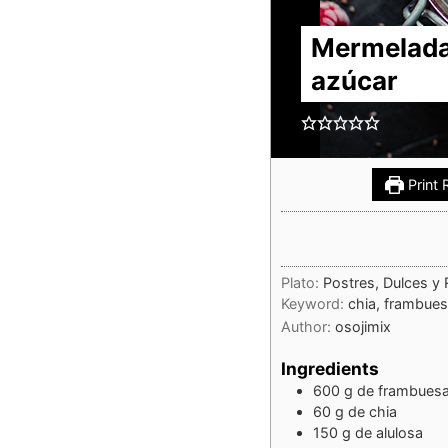
Mermelada 
azúcar
Print 
Plato:
Postres, Dulces y 
Keyword:
chia, frambues
Author:
osojimix
Ingredients
600
g
de frambues
60
g
de chia
150
g
de alulosa