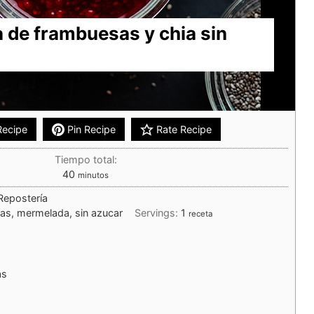
de frambuesas y chia sin
Recipe
Pin Recipe
Rate Recipe
Tiempo total:
40
minutos
Repostería
as, mermelada, sin azucar
Servings:
1
receta
as