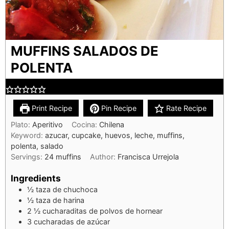
MUFFINS SALADOS DE
POLENTA
Print Recipe
Pin Recipe
Rate Recipe
Plato:
Aperitivo
Cocina:
Chilena
Keyword:
azucar, cupcake, huevos, leche, muffins,
polenta, salado
Servings:
24
muffins
Author:
Francisca Urrejola
Ingredients
½
taza de chuchoca
½
taza de harina
2 ½
cucharaditas de polvos de hornear
3
cucharadas de azúcar