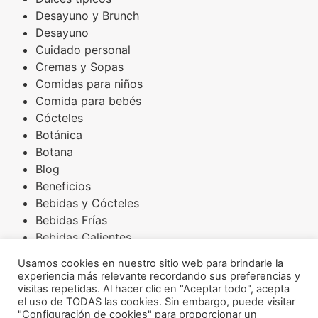
Desayuno y Brunch
Desayuno
Cuidado personal
Cremas y Sopas
Comidas para niños
Comida para bebés
Cócteles
Botánica
Botana
Blog
Beneficios
Bebidas y Cócteles
Bebidas Frías
Bebidas Calientes
Básicos
Usamos cookies en nuestro sitio web para brindarle la
Arroces
experiencia más relevante recordando sus preferencias y
Amaranto
visitas repetidas. Al hacer clic en "Aceptar todo", acepta
el uso de TODAS las cookies. Sin embargo, puede visitar
Aderezos
"Configuración de cookies" para proporcionar un