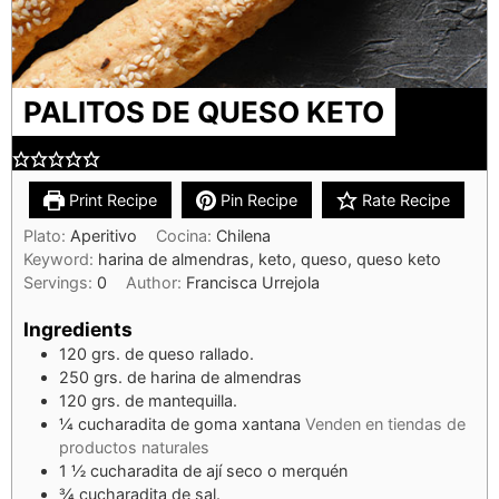
PALITOS DE QUESO KETO
Print Recipe
Pin Recipe
Rate Recipe
Plato:
Aperitivo
Cocina:
Chilena
Keyword:
harina de almendras, keto, queso, queso keto
Servings:
0
Author:
Francisca Urrejola
Ingredients
120
grs. de queso rallado.
250
grs. de harina de almendras
120
grs. de mantequilla.
¼
cucharadita de goma xantana
Venden en tiendas de
productos naturales
1 ½
cucharadita de ají seco o merquén
¾
cucharadita de sal.