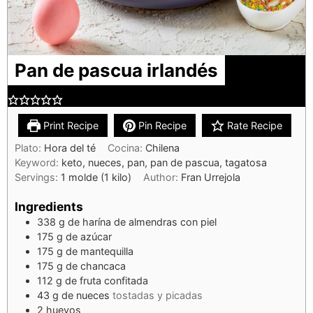
Pan de pascua irlandés
Print Recipe
Pin Recipe
Rate Recipe
Plato:
Hora del té
Cocina:
Chilena
Keyword:
keto, nueces, pan, pan de pascua, tagatosa
Servings:
1
molde (1 kilo)
Author:
Fran Urrejola
Ingredients
338
g
de harína de almendras con piel
175
g
de azúcar
175
g
de mantequilla
175
g
de chancaca
112
g
de fruta confitada
43
g
de nueces
tostadas y picadas
2
huevos