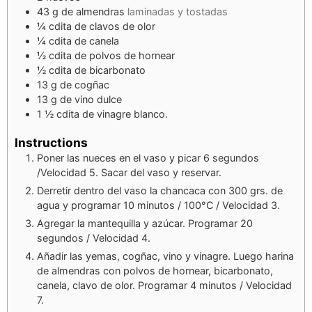
43
g
de almendras
laminadas y tostadas
¼
cdita
de clavos de olor
¼
cdita
de canela
½
cdita
de polvos de hornear
½
cdita
de bicarbonato
13
g
de cogñac
13
g
de vino dulce
1 ½
cdita
de vinagre blanco.
Instructions
Poner las nueces en el vaso y picar 6 segundos
/Velocidad 5. Sacar del vaso y reservar.
Derretir dentro del vaso la chancaca con 300 grs. de
agua y programar 10 minutos / 100°C / Velocidad 3.
Agregar la mantequilla y azúcar. Programar 20
segundos / Velocidad 4.
Añadir las yemas, cogñac, vino y vinagre. Luego harina
de almendras con polvos de hornear, bicarbonato,
canela, clavo de olor. Programar 4 minutos / Velocidad
7.