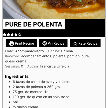
PURE DE POLENTA
Print Recipe
Pin Recipe
Rate Recipe
Plato:
Acompañamiento
Cocina:
Chilena
Keyword:
acompañamientos, polenta, porcion, puré,
queso crema
Servings:
0
Author:
Francisca Urrejola
Ingredients
6
tazas de caldo de ave y verduras
2
tazas de polenta o 250 grs.
75
grs. de mantequilla
100
grs. de queso en un solo trozo
Sal
½
queso crema