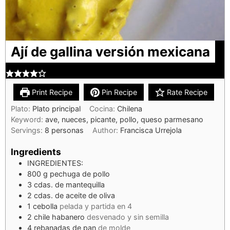
Ají de gallina versión mexicana
Print Recipe
Pin Recipe
Rate Recipe
Plato:
Plato principal
Cocina:
Chilena
Keyword:
ave, nueces, picante, pollo, queso parmesano
Servings:
8
personas
Author:
Francisca Urrejola
Ingredients
INGREDIENTES:
800
g
pechuga de pollo
3
cdas.
de mantequilla
2
cdas.
de aceite de oliva
1
cebolla
pelada y partida en 4
2
chile habanero
desvenado y sin semilla
4
rebanadas de pan
de molde