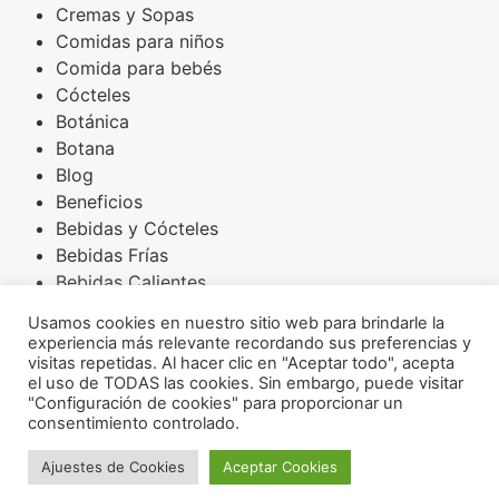
Cremas y Sopas
Comidas para niños
Comida para bebés
Cócteles
Botánica
Botana
Blog
Beneficios
Bebidas y Cócteles
Bebidas Frías
Bebidas Calientes
Básicos
Usamos cookies en nuestro sitio web para brindarle la
Arroces
experiencia más relevante recordando sus preferencias y
Amaranto
visitas repetidas. Al hacer clic en "Aceptar todo", acepta
el uso de TODAS las cookies. Sin embargo, puede visitar
Aderezos
"Configuración de cookies" para proporcionar un
Acompañamientos
consentimiento controlado.
INSTAGRAM
FACEBOOK
Ajuestes de Cookies
Aceptar Cookies
Osoji Robotics ® 2026
YOUTUBE