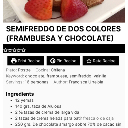
SEMIFREDDO DE DOS COLORES
(FRAMBUESA Y CHOCOLATE)
Print Recipe
Pin Recipe
Rate Recipe
Plato:
Postre
Cocina:
Chilena
Keyword:
chocolate, frambuesa, semifreddo, vainilla
Servings:
16
personas
Author:
Francisca Urrejola
Ingredients
12
yemas
140
grs. taza de Alulosa
2 ½
tazas de crema de larga vida
2
tazas de crema helada para batir
fresca o de caja
250
grs. De chocolate amargo sobre 70% de cacao sin