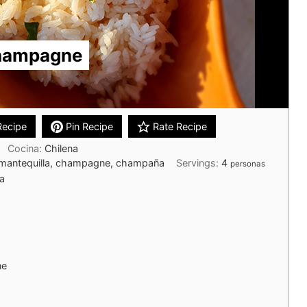
Champagne
Recipe
Pin Recipe
Rate Recipe
Cocina:
Chilena
e mantequilla, champagne, champaña
Servings:
4
personas
la
ne