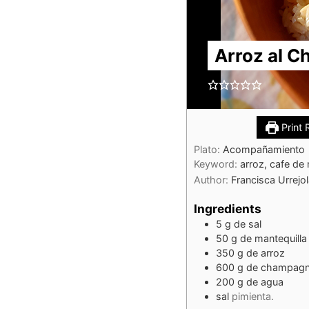
Arroz al 
Print 
Plato:
Acompañamiento
Keyword:
arroz, cafe d
Author:
Francisca Urrejo
Ingredients
5
g
de sal
50
g
de mantequilla
350
g
de arroz
600
g
de champag
200
g
de agua
sal
pimienta.