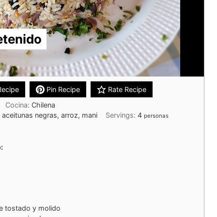
etenido
Recipe
Pin Recipe
Rate Recipe
Cocina:
Chilena
, aceitunas negras, arroz, mani
Servings:
4
personas
:
e tostado y molido