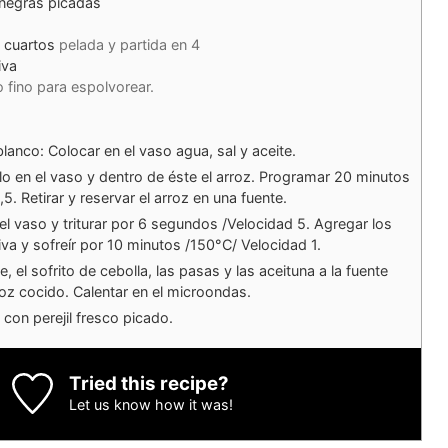
 negras picadas
 cuartos
pelada y partida en 4
iva
 fino para espolvorear.
blanco: Colocar en el vaso agua, sal y aceite.
illo en el vaso y dentro de éste el arroz. Programar 20 minutos
5. Retirar y reservar el arroz en una fuente.
 el vaso y triturar por 6 segundos /Velocidad 5. Agregar los
iva y sofreír por 10 minutos /150°C/ Velocidad 1.
, el sofrito de cebolla, las pasas y las aceituna a la fuente
roz cocido. Calentar en el microondas.
con perejil fresco picado.
Tried this recipe?
Let us know
how it was!