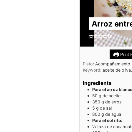
Arroz entr
Print 
Plato:
Acompañamiento
Keyword:
aceite de oliva
Ingredients
Para el arroz blanco
50
g
de aceite
350
g
de arroz
5
g
de sal
800
g
de agua
Para el sofrito:
½
taza
de cacahuat