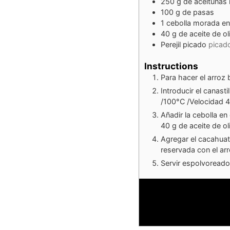
250
g
de aceitunas
100
g
de pasas
1
cebolla morada en
40
g
de aceite de ol
Perejil picado
picado
Instructions
Para hacer el arroz 
Introducir el canast
/100°C /Velocidad 4,
Añadir la cebolla en
40 g de aceite de ol
Agregar el cacahuate
reservada con el ar
Servir espolvoreado 