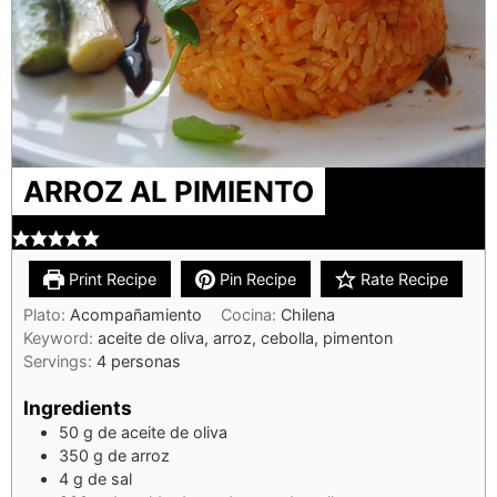
ARROZ AL PIMIENTO
Print Recipe
Pin Recipe
Rate Recipe
Plato:
Acompañamiento
Cocina:
Chilena
Keyword:
aceite de oliva, arroz, cebolla, pimenton
Servings:
4
personas
Ingredients
50
g
de aceite de oliva
350
g
de arroz
4
g
de sal