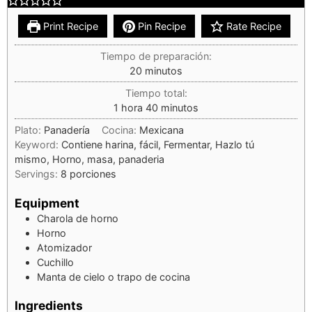
Print Recipe
Pin Recipe
Rate Recipe
Tiempo de preparación:
20
minutos
Tiempo total:
1
hora
40
minutos
Plato:
Panadería
Cocina:
Mexicana
Keyword:
Contiene harina, fácil, Fermentar, Hazlo tú
mismo, Horno, masa, panaderia
Servings:
8
porciones
Equipment
Charola de horno
Horno
Atomizador
Cuchillo
Manta de cielo
o trapo de cocina
Ingredients