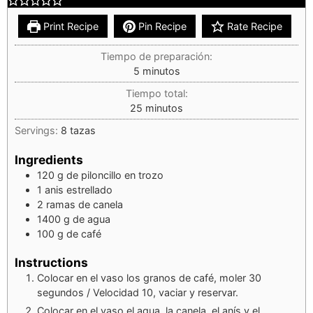
Print Recipe
Pin Recipe
Rate Recipe
Tiempo de preparación:
5
minutos
Tiempo total:
25
minutos
Servings:
8
tazas
Ingredients
120
g
de piloncillo en trozo
1
anis estrellado
2
ramas de canela
1400
g
de agua
100
g
de café
Instructions
Colocar en el vaso los granos de café, moler 30
segundos / Velocidad 10, vaciar y reservar.
Colocar en el vaso el agua, la canela, el anís y el