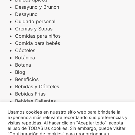
Desayuno y Brunch
Desayuno
Cuidado personal
Cremas y Sopas
Comidas para niños
Comida para bebés
Cócteles
Botánica
Botana
Blog
Beneficios
Bebidas y Cócteles
Bebidas Frías
Bebidas Calientes
Básicos
Usamos cookies en nuestro sitio web para brindarle la
Arroces
experiencia más relevante recordando sus preferencias y
Amaranto
visitas repetidas. Al hacer clic en "Aceptar todo", acepta
el uso de TODAS las cookies. Sin embargo, puede visitar
Aderezos
"Configuración de cookies" para proporcionar un