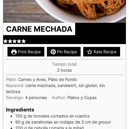
CARNE MECHADA
Print Recipe
Pin Recipe
Rate Recipe
Tiempo total:
2
horas
Plato:
Carnes y Aves, Plato de Fondo
Keyword:
carne mechada, sandwich, sin gluten, sin
lactosa
Servings:
4
personas
Author:
Platos y Copas
Ingredients
150
g
de tomates cortados en cuartos
90
g
de zanahorias en rodajas de 3 cm de grosor
200
g
de cebolla cortada a la mitad