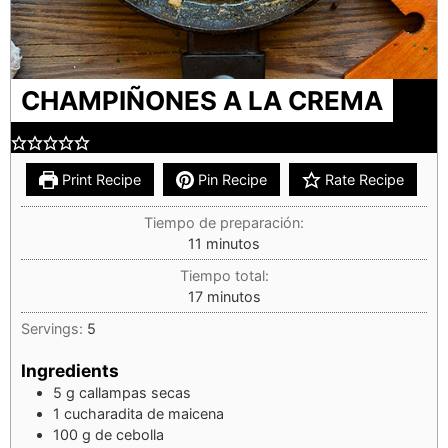
CHAMPIÑONES A LA CREMA
Print Recipe
Pin Recipe
Rate Recipe
Tiempo de preparación:
11
minutos
Tiempo total:
17
minutos
Servings:
5
Ingredients
5
g
callampas secas
1
cucharadita de maicena
100
g
de cebolla