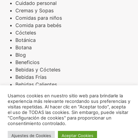
Cuidado personal
Cremas y Sopas
Comidas para niños
Comida para bebés
Cócteles
Botánica
Botana
Blog
Beneficios
Bebidas y Cócteles
Bebidas Frías
Bebidas Calientes
Básicos
Usamos cookies en nuestro sitio web para brindarle la
Arroces
experiencia más relevante recordando sus preferencias y
Amaranto
visitas repetidas. Al hacer clic en "Aceptar todo", acepta
el uso de TODAS las cookies. Sin embargo, puede visitar
Aderezos
"Configuración de cookies" para proporcionar un
Acompañamientos
consentimiento controlado.
INSTAGRAM
FACEBOOK
Ajuestes de Cookies
Aceptar Cookies
Osoji Robotics ® 2026