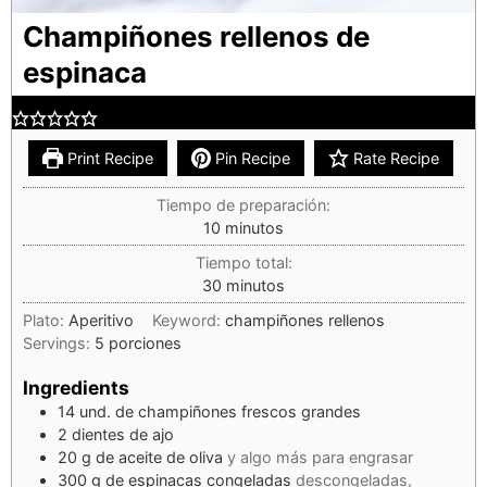
Champiñones rellenos de
espinaca
Print Recipe
Pin Recipe
Rate Recipe
Tiempo de preparación:
10
minutos
Tiempo total:
30
minutos
Plato:
Aperitivo
Keyword:
champiñones rellenos
Servings:
5
porciones
Ingredients
14
und. de champiñones frescos grandes
2
dientes de ajo
20
g
de aceite de oliva
y algo más para engrasar
300
g
de espinacas congeladas
descongeladas,