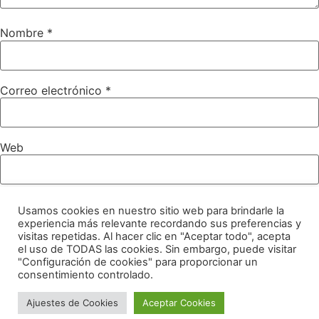
Nombre
*
Correo electrónico
*
Web
Usamos cookies en nuestro sitio web para brindarle la
Guarda mi nombre, correo electrónico y web en este
experiencia más relevante recordando sus preferencias y
navegador para la próxima vez que comente.
visitas repetidas. Al hacer clic en "Aceptar todo", acepta
el uso de TODAS las cookies. Sin embargo, puede visitar
"Configuración de cookies" para proporcionar un
consentimiento controlado.
INSTAGRAM
FACEBOOK
Ajuestes de Cookies
Aceptar Cookies
Osoji Robotics ® 2026
YOUTUBE