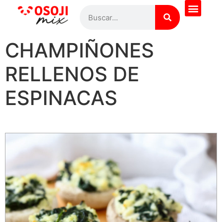
¿Quieres saber más?
Todas las recetas
Pregúntale al Chef
CHAMPIÑONES
RELLENOS DE
ESPINACAS