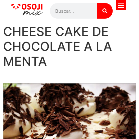
¿Quieres saber más?
Todas las recetas
Pregúntale al Chef
CHEESE CAKE DE
CHOCOLATE A LA
MENTA