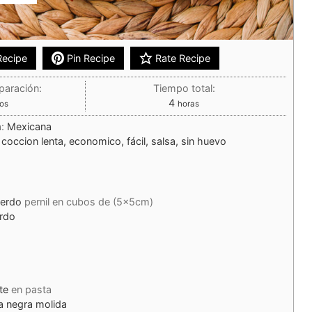
Recipe
Pin Recipe
Rate Recipe
paración:
Tiempo total:
4
os
horas
a:
Mexicana
 coccion lenta, economico, fácil, salsa, sin huevo
cerdo
pernil en cubos de (5x5cm)
rdo
te
en pasta
a negra molida