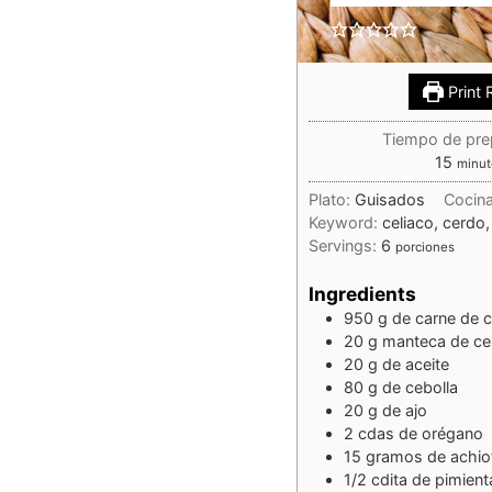
Print 
Tiempo de pre
15
minut
Plato:
Guisados
Cocin
Keyword:
celiaco, cerdo,
Servings:
6
porciones
Ingredients
950
g
de carne de 
20
g
manteca de ce
20
g
de aceite
80
g
de cebolla
20
g
de ajo
2
cdas de orégano
15
gramos de achio
1/2
cdita de pimient