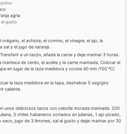
polvo
nco
ranja agria
 al gusto
 orégano, el achiote, el comino, el vinagre, el ajo, la
la sal y el jugo de naranja.
 Transferir a un tazón, añada la carne y deje marinar 3 horas.
a manteca de cerdo, el aceite y la carne marinada, Colocar el
tapa en lugar de la taza medidora y cocine 40 min /100 ºC/
colocar la taza medidora en la tapa, deshebrar 5 seg/giro
ir caliente.
en unos deliciosos tacos con cebolla morada marinada.
200
liana, 3 chiles habaneros cortados en julianas, 1 ajo picado,
 seco, jugo de 3 limones, sal al gusto y dejar marinar por 30