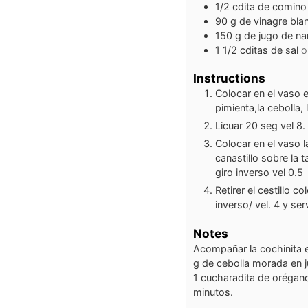
1/2
cdita de comino
90
g
de vinagre bla
150
g
de jugo de na
1 1/2
cditas de sal
o
Instructions
Colocar en el vaso el
pimienta,la cebolla, 
Licuar 20 seg vel 8.
Colocar en el vaso l
canastillo sobre la 
giro inverso vel 0.5
Retirer el cestillo 
inverso/ vel. 4 y serv
Notes
Acompañar la cochinita 
g de cebolla morada en ju
1 cucharadita de orégano
minutos.