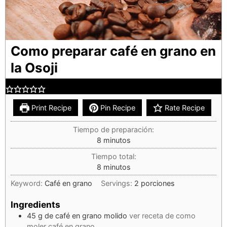
Como preparar café en grano en
la Osoji
Print Recipe
Pin Recipe
Rate Recipe
Tiempo de preparación:
8
minutos
Tiempo total:
8
minutos
Keyword:
Café en grano
Servings:
2
porciones
Ingredients
45
g
de café en grano molido
ver receta de como
moler café en grano