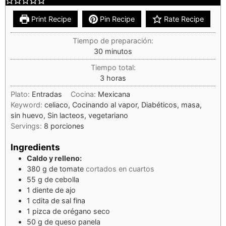
Print Recipe
Pin Recipe
Rate Recipe
Tiempo de preparación:
30
minutos
Tiempo total:
3
horas
Plato:
Entradas
Cocina:
Mexicana
Keyword:
celiaco, Cocinando al vapor, Diabéticos, masa,
sin huevo, Sin lacteos, vegetariano
Servings:
8
porciones
Ingredients
Caldo y relleno:
380
g
de tomate
cortados en cuartos
55
g
de cebolla
1
diente
de ajo
1
cdita
de sal fina
1
pizca
de orégano seco
50
g
de queso panela