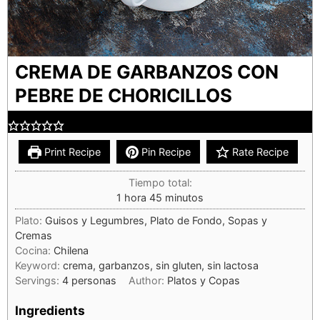
CREMA DE GARBANZOS CON
PEBRE DE CHORICILLOS
Print Recipe
Pin Recipe
Rate Recipe
Tiempo total:
1
hora
45
minutos
Plato:
Guisos y Legumbres, Plato de Fondo, Sopas y
Cremas
Cocina:
Chilena
Keyword:
crema, garbanzos, sin gluten, sin lactosa
Servings:
4
personas
Author:
Platos y Copas
Ingredients