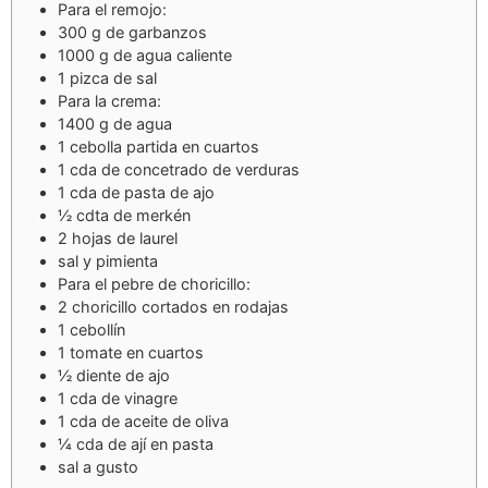
Para el remojo:
300
g
de garbanzos
1000
g
de agua caliente
1
pizca de sal
Para la crema:
1400
g
de agua
1
cebolla partida en cuartos
1
cda
de concetrado de verduras
1
cda
de pasta de ajo
½
cdta
de merkén
2
hojas de laurel
sal y pimienta
Para el pebre de choricillo:
2
choricillo cortados en rodajas
1
cebollín
1
tomate en cuartos
½
diente de ajo
1
cda
de vinagre
1
cda
de aceite de oliva
¼
cda
de ají en pasta
sal a gusto