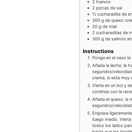
2
huevos
2
pizcas de sal
½
cucharadita de e
300
g
de queso cr
20
g
de miel
2
cucharaditas de 
300
g
de salmón a
Instructions
Ponga en el vaso la
Añada la leche, la h
segundos/velocidad 
crema, si esta muy 
Vierta en un bol y d
continúe con la rece
Añada el queso, la m
segundos/velocidad 
Engrase ligeramente 
fuego medio. Vierta
todos los lados par
hasta que los borde