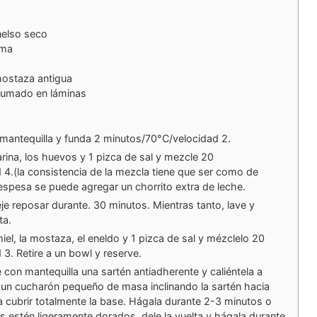
nelso seco
ema
mostaza antigua
humado en láminas
 mantequilla y funda 2 minutos/70°C/velocidad 2.
arina, los huevos y 1 pizca de sal y mezcle 20
4.(la consistencia de la mezcla tiene que ser como de
espesa se puede agregar un chorrito extra de leche.
eje reposar durante. 30 minutos. Mientras tanto, lave y
ta.
iel, la mostaza, el eneldo y 1 pizca de sal y mézclelo 20
3. Retire a un bowl y reserve.
con mantequilla una sartén antiadherente y caliéntela a
 un cucharón pequeño de masa inclinando la sartén hacia
a cubrir totalmente la base. Hágala durante 2-3 minutos o
s estén ligeramente dorados, dele la vuelta y hágala durante