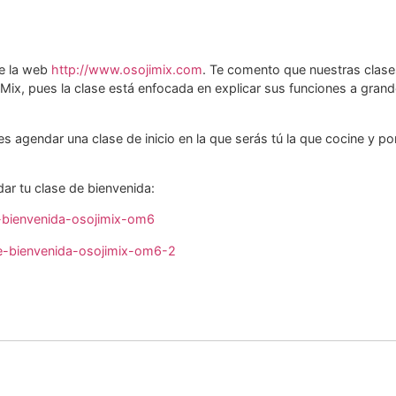
de la web
http://www.osojimix.com
. Te comento que nuestras clase
iMix, pues la clase está enfocada en explicar sus funciones a gran
des agendar una clase de inicio en la que serás tú la que cocine y p
dar tu clase de bienvenida:
e-bienvenida-osojimix-om6
de-bienvenida-osojimix-om6-2