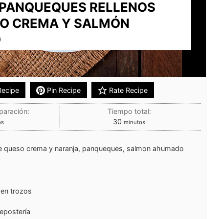
 PANQUEQUES RELLENOS
O CREMA Y SALMÓN
O
Recipe
Pin Recipe
Rate Recipe
paración:
Tiempo total:
30
os
minutos
de queso crema y naranja, panqueques, salmon ahumado
 en trozos
repostería