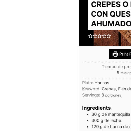
CREPES O
CON QUES
AHUMAD
Print 
Tiempo de pre
5
minut
Plato:
Harinas
Keyword:
Crepes, Flan 
Servings:
8
porciones
Ingredients
30
g
de mantequilla
300
g
de leche
120
g
de harina de 