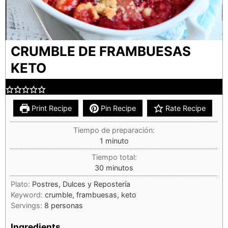
CRUMBLE DE FRAMBUESAS
KETO
Print Recipe
Pin Recipe
Rate Recipe
Tiempo de preparación:
1
minuto
Tiempo total:
30
minutos
Plato:
Postres, Dulces y Repostería
Keyword:
crumble, frambuesas, keto
Servings:
8
personas
Ingredients