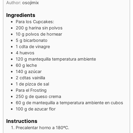
Author:
osojimix
Ingredients
Para los Cupcakes:
200
g
harina sin polvos
10
g
polvos de hornear
5
g
bicarbonato
1
cdta
de vinagre
4
huevos
120
g
mantequilla temperatura ambiente
60
g
leche
140
g
azúcar
2
cdtas vainilla
1
de pizca de sal
Para el Frosting
250
g
de queso crema
60
g
de mantequilla a temperatura ambiente en cubos
100
g
de azucar flor
Instructions
Precalentar horno a 180ºC.