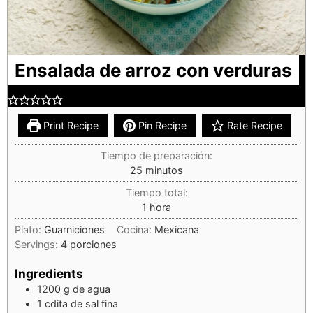
Ensalada de arroz con verduras
Print Recipe
Pin Recipe
Rate Recipe
Tiempo de preparación:
25
minutos
Tiempo total:
1
hora
Plato:
Guarniciones
Cocina:
Mexicana
Servings:
4
porciones
Ingredients
1200
g
de agua
1
cdita
de sal fina