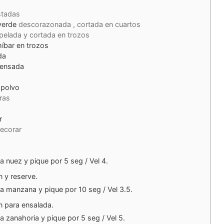
stadas
verde
descorazonada , cortada en cuartos
pelada y cortada en trozos
míbar en trozos
da
densada
 polvo
ras
r
ecorar
a nuez y pique por 5 seg / Vel 4.
n y reserve.
la manzana y pique por 10 seg / Vel 3.5.
n para ensalada.
a zanahoria y pique por 5 seg / Vel 5.