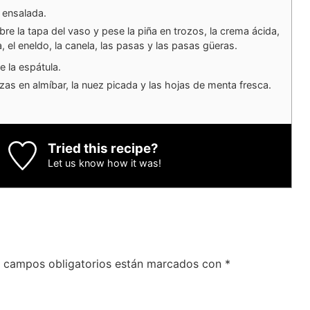
 ensalada.
re la tapa del vaso y pese la piña en trozos, la crema ácida,
 el eneldo, la canela, las pasas y las pasas güeras.
 la espátula.
zas en almíbar, la nuez picada y las hojas de menta fresca.
Tried this recipe?
Let us know
how it was!
 campos obligatorios están marcados con
*