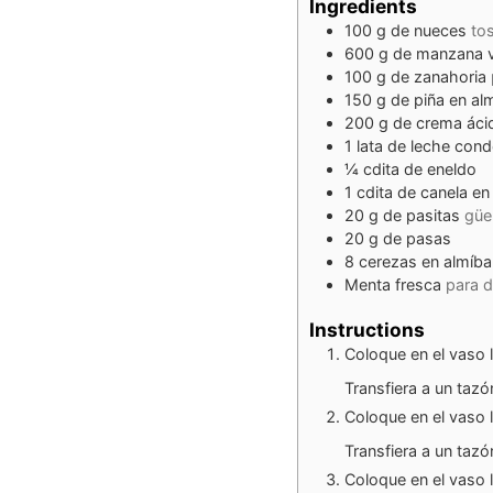
Ingredients
100
g
de nueces
to
600
g
de manzana 
100
g
de zanahoria
150
g
de piña en al
200
g
de crema áci
1
lata de leche con
¼
cdita
de eneldo
1
cdita
de canela en
20
g
de pasitas
güe
20
g
de pasas
8
cerezas en almíba
Menta fresca
para d
Instructions
Coloque en el vaso l
Transfiera a un tazó
Coloque en el vaso 
Transfiera a un tazó
Coloque en el vaso l