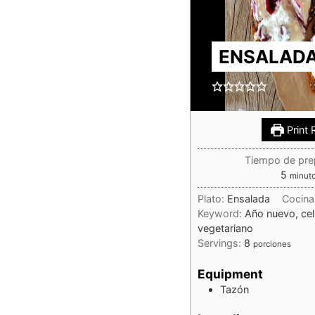
ENSALADA
Print 
Tiempo de pre
5
minut
Plato:
Ensalada
Cocina
Keyword:
Año nuevo, cel
vegetariano
Servings:
8
porciones
Equipment
Tazón