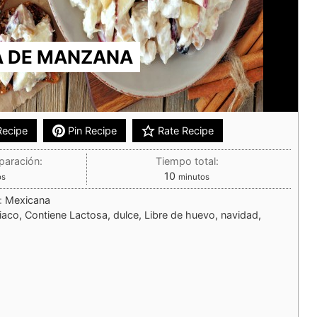
 DE MANZANA
Recipe
Pin Recipe
Rate Recipe
paración:
Tiempo total:
10
os
minutos
:
Mexicana
iaco, Contiene Lactosa, dulce, Libre de huevo, navidad,