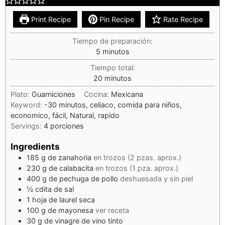
Print Recipe
Pin Recipe
Rate Recipe
Tiempo de preparación:
5
minutos
Tiempo total:
20
minutos
Plato:
Guarniciones
Cocina:
Mexicana
Keyword:
-30 minutos, celiaco, comida para niños,
economico, fácil, Natural, rapido
Servings:
4
porciones
Ingredients
185
g
de zanahoria
en trozos (2 pzas. aprox.)
230
g
de calabacita
en trozos (1 pza. aprox.)
400
g
de pechuga de pollo
deshuesada y sin piel
½
cdita
de sal
1
hoja de laurel seca
100
g
de mayonesa
ver receta
30
g
de vinagre de vino tinto