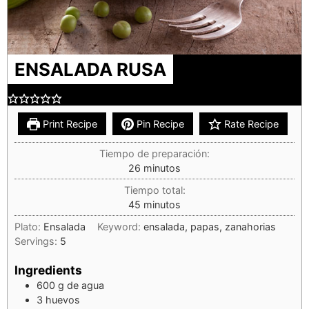
ENSALADA RUSA
Print Recipe
Pin Recipe
Rate Recipe
Tiempo de preparación:
26
minutos
Tiempo total:
45
minutos
Plato:
Ensalada
Keyword:
ensalada, papas, zanahorias
Servings:
5
Ingredients
600
g
de agua
3
huevos