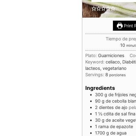
Print 
Tiempo de pre
10
minut
Plato:
Guarniciones
Co
Keyword:
celiaco, Diabét
lacteos, vegetariano
Servings:
8
porciones
Ingredients
300
g
de frijoles ne
90
g
de cebolla bla
2
dientes
de ajo
pel
1 ½
cdita
de sal fina
30
g
de aceite vege
1
rama de epazote
1700
g
de agua