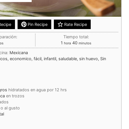
Recipe
Pin Recipe
Rate Recipe
paración:
Tiempo total:
1
40
os
hora
minutos
cina:
Mexicana
icos, economico, fácil, infantil, saludable, sin huevo, Sin
gros
hidratados en agua por 12 hrs
nca
en trozos
ados
o al gusto
tal