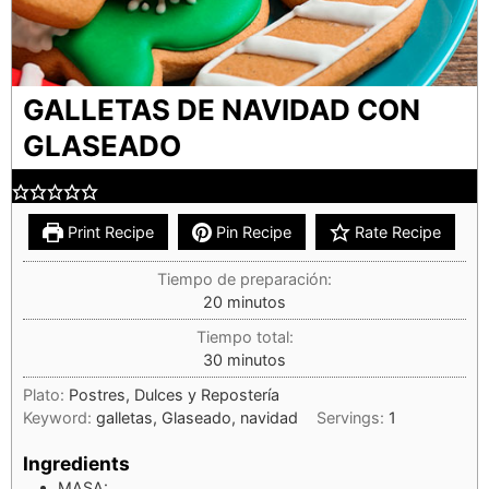
GALLETAS DE NAVIDAD CON
GLASEADO
Print Recipe
Pin Recipe
Rate Recipe
Tiempo de preparación:
20
minutos
Tiempo total:
30
minutos
Plato:
Postres, Dulces y Repostería
Keyword:
galletas, Glaseado, navidad
Servings:
1
Ingredients
MASA: