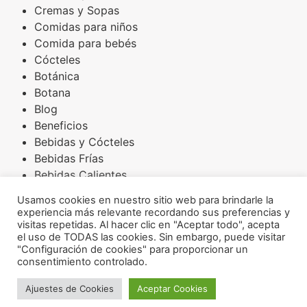
Cremas y Sopas
Comidas para niños
Comida para bebés
Cócteles
Botánica
Botana
Blog
Beneficios
Bebidas y Cócteles
Bebidas Frías
Bebidas Calientes
Básicos
Usamos cookies en nuestro sitio web para brindarle la
Arroces
experiencia más relevante recordando sus preferencias y
Amaranto
visitas repetidas. Al hacer clic en "Aceptar todo", acepta
el uso de TODAS las cookies. Sin embargo, puede visitar
Aderezos
"Configuración de cookies" para proporcionar un
Acompañamientos
consentimiento controlado.
INSTAGRAM
FACEBOOK
Ajuestes de Cookies
Aceptar Cookies
Osoji Robotics ® 2026
YOUTUBE