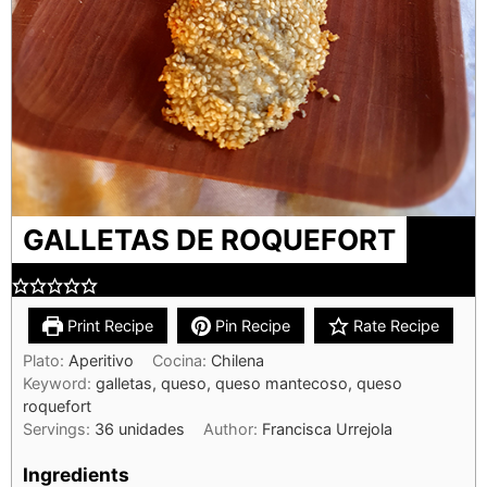
GALLETAS DE ROQUEFORT
Print Recipe
Pin Recipe
Rate Recipe
Plato:
Aperitivo
Cocina:
Chilena
Keyword:
galletas, queso, queso mantecoso, queso
roquefort
Servings:
36
unidades
Author:
Francisca Urrejola
Ingredients